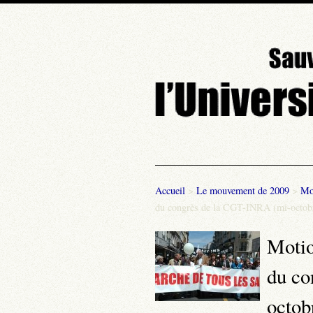
Accueil
>
Le mouvement de 2009
>
Mot
du congrès de la CGT-INRA (mi-octobr
Motio
du co
octob