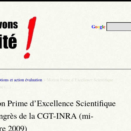
G
o
o
g
l
e
ions et action évaluation
>
Motion Prime d’Excellence Scientifique
e (...)
n Prime d’Excellence Scientifique
ngrès de la CGT-INRA (mi-
re 2009)