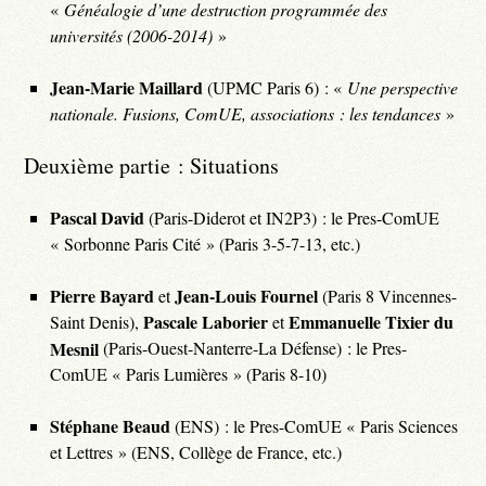
«
Généalogie d’une destruction programmée des
universités (2006-2014)
»
Jean-Marie Maillard
(UPMC Paris 6) : «
Une perspective
nationale. Fusions, ComUE, associations : les tendances
»
Deuxième partie : Situations
Pascal David
(Paris-Diderot et IN2P3) : le Pres-ComUE
« Sorbonne Paris Cité » (Paris 3-5-7-13, etc.)
Pierre Bayard
Jean-Louis Fournel
et
(Paris 8 Vincennes-
Pascale Laborier
Emmanuelle Tixier du
Saint Denis),
et
Mesnil
(Paris-Ouest-Nanterre-La Défense) : le Pres-
ComUE « Paris Lumières » (Paris 8-10)
Stéphane Beaud
(ENS) : le Pres-ComUE « Paris Sciences
et Lettres » (ENS, Collège de France, etc.)