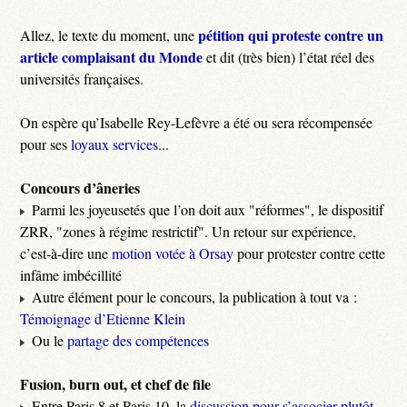
pétition qui proteste contre un
Allez, le texte du moment, une
article complaisant du Monde
et dit (très bien) l’état réel des
universités françaises.
On espère qu’Isabelle Rey-Lefèvre a été ou sera récompensée
pour ses
loyaux services
...
Concours d’âneries
Parmi les joyeusetés que l’on doit aux "réformes", le dispositif
ZRR, "zones à régime restrictif". Un retour sur expérience,
c’est-à-dire une
motion votée à Orsay
pour protester contre cette
infâme imbécillité
Autre élément pour le concours, la publication à tout va :
Témoignage d’Etienne Klein
Ou le
partage des compétences
Fusion, burn out, et chef de file
Entre Paris 8 et Paris 10, la
discussion pour s’associer plutôt